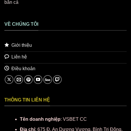
bắn cá
VỀ CHÚNG TÔI
Giới thiệu
Liên hệ
Điều khoản
THÔNG TIN LIÊN HỆ
Tên doanh nghiệp
: VSBET CC
Địa chỉ
: 675 Đ. An Dương Vương, Bình Trị Đông,