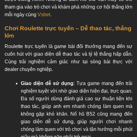
tham gia vào trò chơi và khám phá những cơ hội thắng lớn
mỗi ngày cùng
Vsbet
.
Chơi Roulette trực tuyến – Dễ thao tác, thắng
lớn
Roulette trực tuyến là game bài đổi thưởng mang đến sự
cuốn hút với giao diện dễ thao tác và tỷ lệ thắng hấp dẫn.
Cùng trải nghiệm cảm giác như tại sòng bài thực với
dealer chuyên nghiệp.
Giao diện dễ sử dụng
: Tựa game mang đến trải
nghiệm tuyệt vời nhờ giao diện hiện đại, trực quan.
Đa số người dùng đánh giá cao sự thuận tiện khi
thao tác, giúp anh em nhanh chóng làm quen mà
không gặp khó khăn. Nổ hũ B52 cũng mang đến
giao diện dễ sử dụng, giúp người chơi nhanh
chóng làm quen với trò chơi và tận hưởng mỗi phút
giây mà không gặp phải trở ngại.