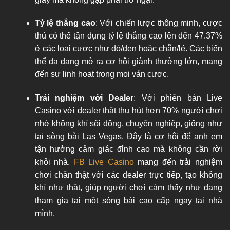
Tỷ lệ thắng cao
: Với chiến lược thông minh, cược
thủ có thể tận dụng tỷ lệ thắng cao lên đến 47.37%
ở các loại cược như đỏ/đen hoặc chẵn/lẻ. Các biến
thể đa dạng mở ra cơ hội giành thưởng lớn, mang
đến sự linh hoạt trong mọi ván cược.
Trải nghiệm với Dealer
: Với phiên bản Live
Casino với dealer thật thu hút hơn 70% người chơi
nhờ không khí sôi động, chuyên nghiệp, giống như
tại sòng bài Las Vegas. Đây là cơ hội để anh em
tận hưởng cảm giác đỉnh cao mà không cần rời
khỏi nhà.
FB Live Casino
mang đến trải nghiệm
chơi chân thật với các dealer trực tiếp, tạo không
khí như thật, giúp người chơi cảm thấy như đang
tham gia tại một sòng bài cao cấp ngay tại nhà
mình.