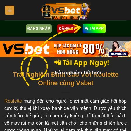
Bỏ
qua
nội
dung
📲 TẢI APP
ĐĂNG NHẬP
ĐĂNG KÝ
Trải Nghiệm Đỉnh Cao Với Roulette
Online cùng Vsbet
Roulette
mang đến cho người chơi một cảm giác hồi hộp
cực kỳ thú vị khi xoay bánh xe vận mệnh. Được yêu thích
trên toàn thế giới, trò chơi này không chỉ là một thử thách
về may rủi mà còn là một sân chơi cho những chiến lược
cược thông minh. Những ai đam mê thử vận may có thể