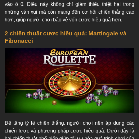
vào ô 0. Điều này không chỉ giảm thiểu thiệt hại trong
những ván xui mà còn mang đến cơ hội chiến thắng cao
hơn, giúp người chơi bảo vệ vốn cược hiệu quả hơn.
2 chiến thuật cược hiệu quả: Martingale và
Fibonacci
Để tăng tỷ lệ chiến thắng, người chơi nên áp dụng các
chiến lược và phương pháp cược hiệu quả. Dưới đây là
hai chiến thuật phổ biến giúp tối ưu hóa quá trình chơi của