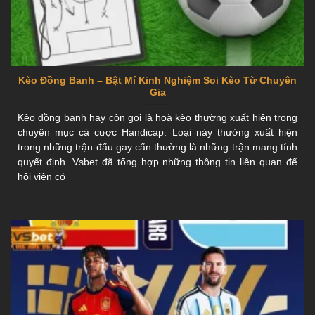
Kèo Đồng Banh – Bật Mí Kinh Nghiệm Soi Kèo Từ Chuyên
Gia
Kèo đồng banh hay còn gọi là hoà kèo thường xuất hiện trong
chuyên mục cá cược Handicap. Loại này thường xuất hiện
trong những trận đấu gay cấn thường là những trận mang tính
quyết định. Vsbet đã tổng hợp những thông tin liên quan để
hội viên có