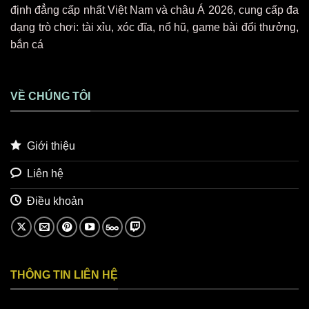
định đẳng cấp nhất Việt Nam và châu Á 2026, cung cấp đa
dạng trò chơi: tài xỉu, xóc đĩa, nổ hũ, game bài đổi thưởng,
bắn cá
VỀ CHÚNG TÔI
Giới thiệu
Liên hệ
Điều khoản
THÔNG TIN LIÊN HỆ