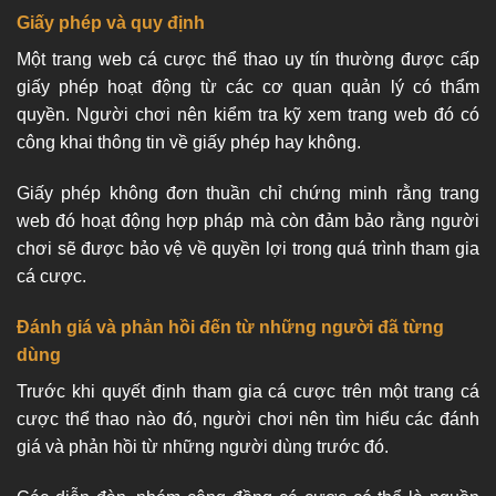
Giấy phép và quy định
Một trang web cá cược thể thao uy tín thường được cấp
giấy phép hoạt động từ các cơ quan quản lý có thẩm
quyền. Người chơi nên kiểm tra kỹ xem trang web đó có
công khai thông tin về giấy phép hay không.
Giấy phép không đơn thuần chỉ chứng minh rằng trang
web đó hoạt động hợp pháp mà còn đảm bảo rằng người
chơi sẽ được bảo vệ về quyền lợi trong quá trình tham gia
cá cược.
Đánh giá và phản hồi đến từ những người đã từng
dùng
Trước khi quyết định tham gia cá cược trên một trang cá
cược thể thao nào đó, người chơi nên tìm hiểu các đánh
giá và phản hồi từ những người dùng trước đó.