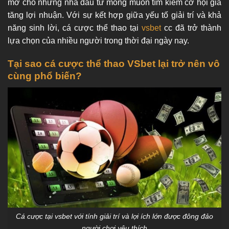
mỡ cho những nhà đầu tư mong muốn tìm kiếm cơ hội gia
tăng lợi nhuận. Với sự kết hợp giữa yếu tố giải trí và khả
năng sinh lời, cá cược thể thao tại
vsbet
cc đã trở thành
lựa chọn của nhiều người trong thời đại ngày nay.
Tại sao cá cược thể thao VSbet lại trở nên vô
cùng phổ biến?
Cá cược tại vsbet với tính giải trí và lợi ích lớn được đông đảo
người chơi yêu thích