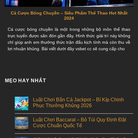
Cá Cược Bóng Chuyền – Siêu Phẩm Thể Thao Hot Nhất
2024
Cá cược bóng chuyền là một trong những bộ môn thể thao
trực tuyến được săn đón gần đây. Hình thức giải trí này không
chỉ giúp anh em thưởng thức trận đấu kịch tính mà còn thu về
lợi nhuận khủng. Bài viết dưới đây vsbet cc sẽ cung cấp cho
MẸO HAY NHẤT
Luật Chơi Bắn Cá Jackpot – Bí Kíp Chinh
Phục Thưởng Khủng 2026
Luật Chơi Baccarat – Bỏ Túi Quy Định Đặt
Cược Chuẩn Quốc Tế