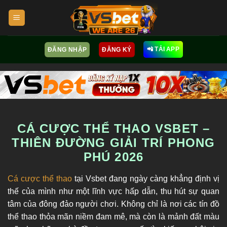
Bỏ
qua
nội
dung
📲 TẢI APP
ĐĂNG NHẬP
ĐĂNG KÝ
CÁ CƯỢC THỂ THAO VSBET –
THIÊN ĐƯỜNG GIẢI TRÍ PHONG
PHÚ 2026
Cá cược thể thao
tại Vsbet đang ngày càng khẳng định vị
thế của mình như một lĩnh vực hấp dẫn, thu hút sự quan
tâm của đông đảo người chơi. Không chỉ là nơi các tín đồ
thể thao thỏa mãn niềm đam mê, mà còn là mảnh đất màu