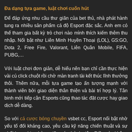
Đa dạng tựa game, luật chơi cuốn hút
Để đáp ứng nhu cầu thư giãn của bet thủ, nhà phát hành
tung ra nhiều sản phẩm cá độ Esport đặc sắc. Anh em có
thể tham gia bất kỳ trò chơi nào mình thích kiếm thêm thu
nhập. Nổi bật như Liên Minh Huyền Thoại (LOL), GS:GO,
Dota 2, Free Fire, Valorant, Liên Quân Mobile, FIFA,
PUBG,…
Với luật chơi đơn giản, dễ hiểu nên bạn chỉ cần thực hiện
vài cú click chuột rồi chờ màn tranh tài kết thúc lĩnh thưởng
thôi. Thêm nữa, mỗi tựa game tạo ấn tượng mạnh với
thành viên bởi giao diện thân thiện và bài trí hợp lý. Tân
binh mới tiếp cận Esports cũng thao tác đặt cược hay giao
dịch dễ dàng.
So với
cá cược bóng chuyền
vsbet cc, Esport nổi bật nhờ
yếu tố đối kháng cao, yêu cầu kỹ năng chiến thuật và sự