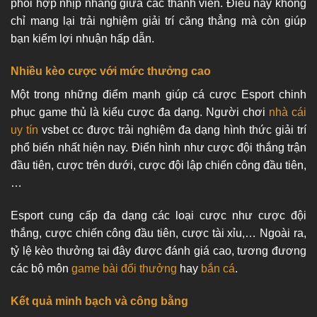
phối hợp nhịp nhàng giữa các thành viên. Điều này không
chỉ mang lại trải nghiệm giải trí căng thẳng mà còn giúp
bạn kiếm lợi nhuận hấp dẫn.
Nhiều kèo cược với mức thưởng cao
Một trong những điểm mạnh giúp cá cược Esport chinh
phục game thủ là kiểu cược đa dạng. Người chơi
nhà cái
uy tín
vsbet cc được trải nghiệm đa dạng hình thức giải trí
phổ biến nhất hiện nay. Điển hình như cược đội thắng trận
đầu tiên, cược trên dưới, cược đội lập chiến công đầu tiên,
…
Esport cung cấp đa dạng các loại cược như cược đội
thắng, cược chiến công đầu tiên, cược tài xỉu,… Ngoài ra,
tỷ lệ kèo thưởng tại đây được đánh giá cao, tương đương
các bộ môn
game bài đổi thưởng
hay
bắn cá
.
Kết quả minh bạch và công bằng