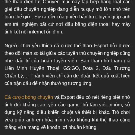
thể thao điện tử. Chuyên mục này tập hợp hàng loạt các
giải đấu chuyên nghiệp đang diễn ra quy mô lớn nhỏ trên
toàn thế giới. Sự ra đời của phiên bản trực tuyến giúp anh
em trải nghiệm bất cứ nơi đâu bằng điện thoại hay máy
tính kết nối internet ổn định.
Người chơi yêu thích cá cược thể thao Esport bởi được
theo dõi màn so tài giữa các tuyển thủ chuyên nghiệp cũng
như đấu trí của huấn luyện viên. Bạn tham hồ tham gia
Liên Minh Huyền Thoại, GS:GO, Dota 2, Đấu Trường
Chân Lý,… Thành viên chỉ cần dự đoán kết quả xuất hiện
của trận đấu để nhận thưởng tương ứng.
Cá cược bóng chuyền
và Esport đều có nét riêng biệt nhờ
tính đối kháng cao, yêu cầu game thủ làm việc nhóm, sử
dụng kỹ năng điều khiển chuột và thiết bị khác. Trò chơi
vừa giúp anh em hòa mình vào không khí thể thao căng
thẳng vừa mang về khoản lợi nhuận khủng.