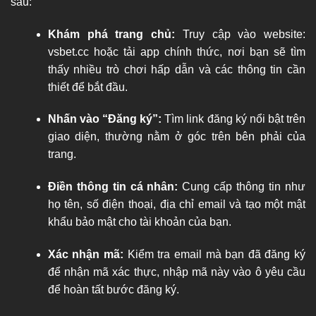
sau:
Khám phá trang chủ:
Truy cập vào website:
vsbet.cc hoặc tải app chính thức, nơi bạn sẽ tìm
thấy nhiều trò chơi hấp dẫn và các thông tin cần
thiết để bắt đầu.
Nhấn vào “Đăng ký”:
Tìm link đăng ký nổi bật trên
giao diện, thường nằm ở góc trên bên phải của
trang.
Điền thông tin cá nhân:
Cung cấp thông tin như
họ tên, số điện thoại, địa chỉ email và tạo một mật
khẩu bảo mật cho tài khoản của bạn.
Xác nhận mã:
Kiểm tra email mà bạn đã đăng ký
để nhận mã xác thực, nhập mã này vào ô yêu cầu
để hoàn tất bước đăng ký.