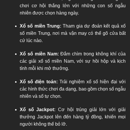
chơi cơ hội thắng lớn với những con số ngẫu
nhiên được chọn hàng ngày.
Xổ số miền Trung:
Tham gia dự đoán kết quả xổ
số miền Trung, nơi mà vận may có thể gõ cửa bất
cứ lúc nào.
Xổ số miền Nam:
Đắm chìm trong không khí của
các giải xổ số miền Nam, với sự hồi hộp và kịch
tính mỗi khi mở thưởng.
Xổ số điện toán:
Trải nghiệm xổ số hiện đại với
các hình thức chơi đa dạng, bao gồm chọn số ngẫu
nhiên và số tự chọn.
Xổ số Jackpot:
Cơ hội trúng giải lớn với giải
thưởng Jackpot lên đến hàng tỷ đồng, khiến mọi
người không thể bỏ lỡ.