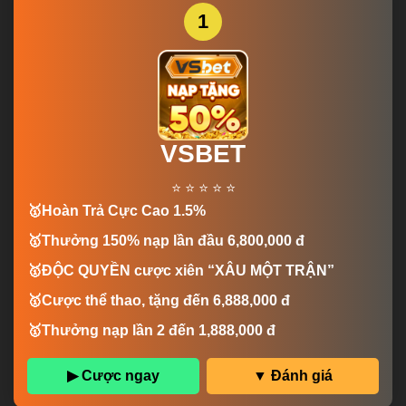
1
VSBET
⭐
⭐
⭐
⭐
⭐
️🥇Hoàn Trả Cực Cao 1.5%
🥇Thưởng 150% nạp lần đầu 6,800,000 đ
️🥇ĐỘC QUYỀN cược xiên “XÂU MỘT TRẬN”
️🥇Cược thể thao, tặng đến 6,888,000 đ
️🥇Thưởng nạp lần 2 đến 1,888,000 đ
▶ Cược ngay
▼ Đánh giá