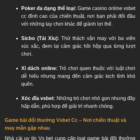
Poker đa dạng thể loại:
Game casino online vsbet
cc đỉnh cao của chiến thuật, nơi bạn phải đối đầu
với những tay chơi khác để giành lợi thế.
Sicbo (Tài Xỉu):
Thử thách vận may với ba viên
xúc xắc, đem lại cảm giác hồi hộp qua từng lượt
chơi.
Xì dách online:
Trò chơi quen thuộc với luật chơi
dễ hiểu nhưng mang đến cảm giác kịch tính khó
quên.
Xóc đĩa vsbet:
Những trò chơi nhỏ gọn nhưng đầy
hấp dẫn, phù hợp để giải trí nhanh chóng.
Game bài đổi thưởng Vsbet Cc – Nơi chiến thuật và
may mắn gặp nhau
Nhà cái uy tín Vs bet cung cấp loạt game bài đổi thưởng