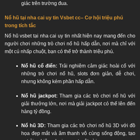
giác trên trường đua.
Nổ hũ tại nha cai uy tin Vsbet cc– Cơ hội triệu phú
trong tích tắc
Nổ hũ vsbet tại nha cai uy tin nhất hiện nay mang đến cho
người chơi những trò chơi nổ hũ hấp dẫn, nơi mà chỉ với
một cú nhấp chuột, bạn có thể trở thành triệu phú.
Nổ hũ cổ điển:
Trải nghiệm cảm giác hoài cổ với
những trò chơi nổ hũ, slots đơn giản, dễ chơi,
nhưng không kém phần hấp dẫn.
Nổ hũ jackpot:
Tham gia các trò chơi nổ hũ với
giải thưởng lớn, nơi mà giải jackpot có thể lên đến
hàng tỷ đồng.
Nổ hũ 3D:
Tham gia các trò chơi nổ hũ 3D với đồ
họa đẹp mắt và âm thanh vô cùng sống động, tạo