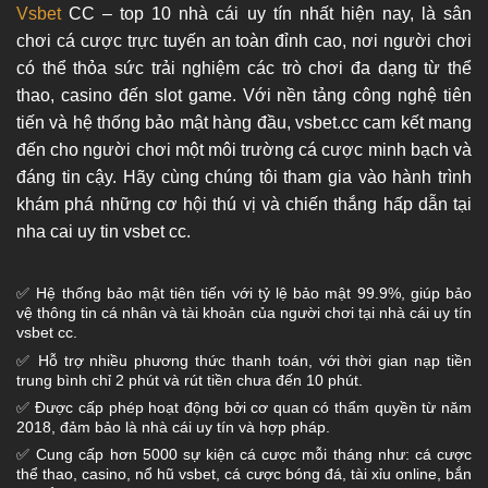
Vsbet
CC – top 10 nhà cái uy tín nhất hiện nay, là sân
chơi cá cược trực tuyến an toàn đỉnh cao, nơi người chơi
có thể thỏa sức trải nghiệm các trò chơi đa dạng từ thể
thao, casino đến slot game. Với nền tảng công nghệ tiên
tiến và hệ thống bảo mật hàng đầu, vsbet.cc cam kết mang
đến cho người chơi một môi trường cá cược minh bạch và
đáng tin cậy. Hãy cùng chúng tôi tham gia vào hành trình
khám phá những cơ hội thú vị và chiến thắng hấp dẫn tại
nha cai uy tin vsbet cc.
✅ Hệ thống bảo mật tiên tiến với tỷ lệ bảo mật 99.9%, giúp bảo
vệ thông tin cá nhân và tài khoản của người chơi tại nhà cái uy tín
vsbet cc.
✅ Hỗ trợ nhiều phương thức thanh toán, với thời gian nạp tiền
trung bình chỉ 2 phút và rút tiền chưa đến 10 phút.
✅ Được cấp phép hoạt động bởi cơ quan có thẩm quyền từ năm
2018, đảm bảo là nhà cái uy tín và hợp pháp.
✅ Cung cấp hơn 5000 sự kiện cá cược mỗi tháng như: cá cược
thể thao, casino, nổ hũ vsbet, cá cược bóng đá, tài xỉu online, bắn