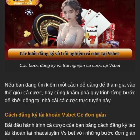
Các bước đăng ký và trải nghiệm cá cược tại Vsbet
Nếu bạn đang tìm kiếm một cách dễ dàng để tham gia vào
thế giới cá cược, hãy cùng khám phá quy trình từng bước
để khởi động tại nhà cái cá cược trực tuyến này.
Cách đăng ký tài khoản Vsbet Cc đơn giản
Bắt đầu hành trình cá cược của bạn bằng cách đăng ký tạo
tài khoản tại nhacaiuytin Vs bet với những bước đơn giản