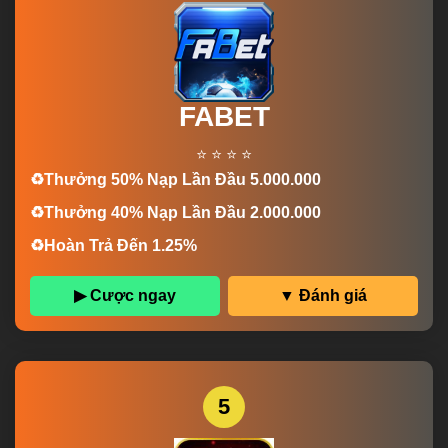
FABET
⭐
⭐
⭐
⭐
️♻️Thưởng 50% Nạp Lần Đầu 5.000.000
️♻️Thưởng 40% Nạp Lần Đầu 2.000.000
️♻️Hoàn Trả Đến 1.25%
▶ Cược ngay
▼ Đánh giá
5