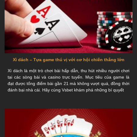
Xì dách – Tựa game thú vị với cơ hội chiến thắng lớn
Xì dách là một trò chơi bài hấp dẫn, thu hút nhiều người chơi
tại các sòng bài và casino trực tuyến. Mục tiêu của game là
đạt được tổng điểm bài gần 21 mà không vượt quá, đồng thời
đánh bại nhà cái. Hãy cùng Vsbet khám phá những bí quyết