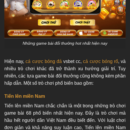
Những game bài đổi thưởng hot nhất hiện nay
Hiện nay,
cá cược bóng đá
vsbet cc,
cá cược bóng rổ
, và
nhiều trò chơi khác đã trở thành xu hướng giải trí. Tuy
nhiên, các tựa game bài đổi thưởng cũng không kém phần
hấp dẫn. Một số trò chơi phổ biến bao gồm:
Tiến lên miền Nam
Tiến lên miền Nam chắc chắn là một trong những trò chơi
game bài 68 phổ biến nhất hiện nay. Đây là trò chơi mà
hầu hết người dân Việt Nam đều biết đến. Với luật chơi
đơn giản và khả năng suy luận cao, Tiến lên miền Nam