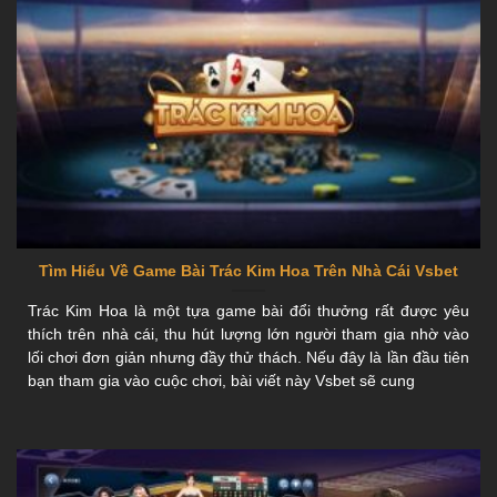
Tìm Hiểu Về Game Bài Trác Kim Hoa Trên Nhà Cái Vsbet
Trác Kim Hoa là một tựa game bài đổi thưởng rất được yêu
thích trên nhà cái, thu hút lượng lớn người tham gia nhờ vào
lối chơi đơn giản nhưng đầy thử thách. Nếu đây là lần đầu tiên
bạn tham gia vào cuộc chơi, bài viết này Vsbet sẽ cung