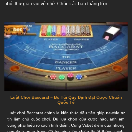
phút thư giãn vui vẻ nhé. Chúc các bạn thắng lớn.
Luật Chơi Baccarat – Bỏ Túi Quy Định Đặt Cược Chuẩn
Quốc Tế
Luật chơi Baccarat chính là kiến thức đầu tiên giúp newbie tự
tin làm chủ cuộc chơi. Dù lựa chọn cửa cược nào, anh em
cũng phải hiểu rõ cách tính điểm. Cùng Vsbet điểm qua những
quy định quan trọng để tự mình lên chiến thuật thông minh.