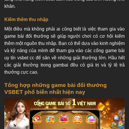
khăn.
Kiếm thêm thu nhập
Một điều mà không phải ai cũng biết là việc tham gia vào
game bài đổi thưởng sẽ giúp người chơi có cơ hội kiếm
thêm một nguồn thu nhập. Bạn có thể dựa vào kinh nghiệm
và kỹ năng của mình để tham gia vào các cổng game bài
uy tín vsbet cc để săn về những giải thưởng lớn. Hầu hết
các giải thưởng trong gambai đều có giá trị và tỷ lệ trả
thưởng cực cao.
Tổng hợp những game bài đổi thưởng
VSBET phổ biến nhất hiện nay