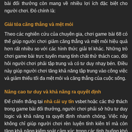
bài đổi thưởng còn mang về nhiều lợi ích đặc biệt cho
người chơi. Đó chính là:
Giải tỏa căng thẳng và mệt mỏi
Theo các nghiên cứu của chuyên gia, chơi game bài 68 có
thể giúp người chơi giảm căng thẳng và mệt mỏi hiệu quả
hơn rất nhiều so với các hình thức giải trí khác. Những trò
chơi game bài trực tuyến mang tính chất thử thách cao, đòi
hỏi người chơi phải tập trung và có tư duy nhạy bén. Điều
này giúp người chơi tăng khả năng tập trung vào công việc
và giảm thiểu tối đa mệt mỏi và căng thẳng của cuộc sống.
Nâng cao tư duy và khả năng ra quyết định
Để chiến thắng tại
nhà cái uy tín
vsbet hoặc các thử thách
trong game bài đổi thưởng, người chơi phải sở hữu tư duy
logic và khả năng ra quyết định nhanh chóng. Việc này
không chỉ giúp người chơi rèn luyện tính kiên trì mà còn
tăng khả năng kiểm soát cảm xúc trong các tình huống khó