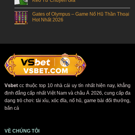
Kèo Từ Chuyên Gia
Gates of Olympus – Game Nổ Hũ Thần Thoại
Hot Nhất 2026
Vsbet
cc thuộc top 10 nhà cái uy tín nhất hiện nay, khẳng
định đẳng cấp nhất Việt Nam và châu Á 2026, cung cấp đa
dạng trò chơi: tài xỉu, xóc đĩa, nổ hũ, game bài đổi thưởng,
bắn cá
VỀ CHÚNG TÔI