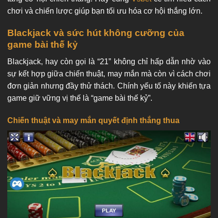
chơi và chiến lược giúp bạn tối ưu hóa cơ hội thắng lớn.
Blackjack và sức hút không cưỡng của
game bài thế kỷ
Blackjack, hay còn gọi là “21” không chỉ hấp dẫn nhờ vào
sự kết hợp giữa chiến thuật, may mắn mà còn vì cách chơi
đơn giản nhưng đầy thử thách. Chính yếu tố này khiến tựa
game giữ vững vị thế là “game bài thế kỷ”.
Chiến thuật và may mắn quyết định thắng thua