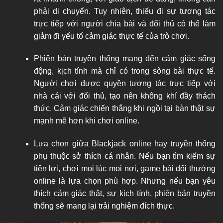
phải di chuyển. Tuy nhiên, thiếu đi sự tương tác
trực tiếp với người chia bài và đối thủ có thể làm
giảm đi yếu tố cảm giác thực tế của trò chơi.
Phiên bản truyền thống mang đến cảm giác sống
động, kịch tính mà chỉ có trong sòng bài thực tế.
Người chơi được quyền tương tác trực tiếp với
nhà cái với đối thủ, tạo nên không khí đầy thách
thức. Cảm giác chiến thắng khi ngồi tại bàn thật sự
mạnh mẽ hơn khi chơi online.
Lựa chọn giữa Blackjack online hay truyền thống
phụ thuộc sở thích cá nhân. Nếu bạn tìm kiếm sự
tiện lợi, chơi mọi lúc mọi nơi, game bài đổi thưởng
online là lựa chọn phù hợp. Nhưng nếu bạn yêu
thích cảm giác thật, sự kịch tính, phiên bản truyền
thống sẽ mang lại trải nghiệm đích thực.