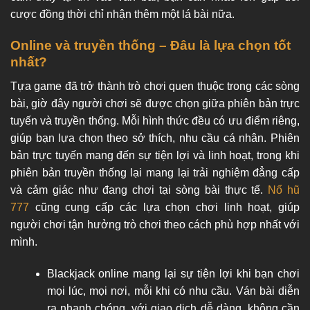
cược đồng thời chỉ nhận thêm một lá bài nữa.
Online và truyền thống – Đâu là lựa chọn tốt
nhất?
Tựa game đã trở thành trò chơi quen thuộc trong các sòng
bài, giờ đây người chơi sẽ được chọn giữa phiên bản trực
tuyến và truyền thống. Mỗi hình thức đều có ưu điểm riêng,
giúp bạn lựa chọn theo sở thích, nhu cầu cá nhân. Phiên
bản trực tuyến mang đến sự tiện lợi và linh hoạt, trong khi
phiên bản truyền thống lại mang lại trải nghiệm đẳng cấp
và cảm giác như đang chơi tại sòng bài thực tế.
Nổ hũ
777
cũng cung cấp các lựa chọn chơi linh hoạt, giúp
người chơi tận hưởng trò chơi theo cách phù hợp nhất với
mình.
Blackjack online mang lại sự tiện lợi khi bạn chơi
mọi lúc, mọi nơi, mỗi khi có nhu cầu. Ván bài diễn
ra nhanh chóng, với giao dịch dễ dàng, không cần