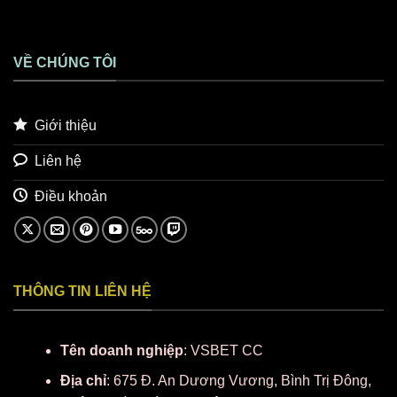
VỀ CHÚNG TÔI
Giới thiệu
Liên hệ
Điều khoản
THÔNG TIN LIÊN HỆ
Tên doanh nghiệp
: VSBET CC
Địa chỉ
: 675 Đ. An Dương Vương, Bình Trị Đông,