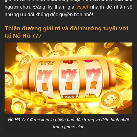
người chơi. Đăng ký tham gia
vsbet
nhanh để nhận về
những ưu đãi khủng độc quyền bạn nhé!
Thiên đường giải trí và đổi thưởng tuyệt vời
tại Nổ Hũ 777
Nổ Hũ 777 được xem là phiên bản đặc trưng và điển hình nhất
trong game slot.