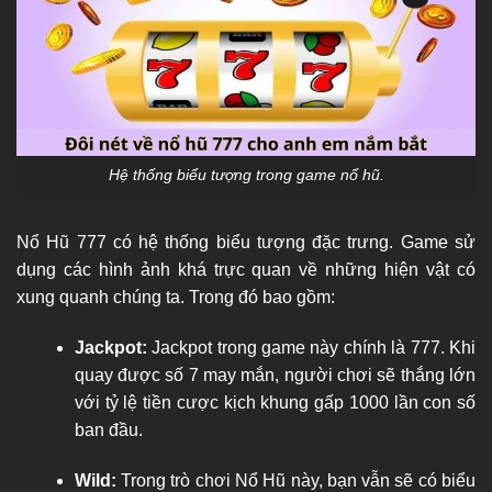
Hệ thống biểu tượng trong game nổ hũ.
Nổ Hũ 777 có hệ thống biểu tượng đặc trưng. Game sử
dụng các hình ảnh khá trực quan về những hiện vật có
xung quanh chúng ta. Trong đó bao gồm:
Jackpot:
Jackpot trong game này chính là 777. Khi
quay được số 7 may mắn, người chơi sẽ thắng lớn
với tỷ lệ tiền cược kịch khung gấp 1000 lần con số
ban đầu.
Wild:
Trong trò chơi Nổ Hũ này, bạn vẫn sẽ có biểu