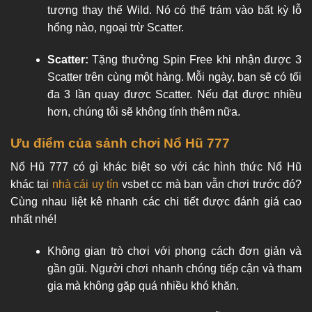
tượng thay thế Wild. Nó có thể trám vào bất kỳ lỗ
hổng nào, ngoại trừ Scatter.
Scatter:
Tặng thưởng Spin Free khi nhận được 3
Scatter trên cùng một hàng. Mỗi ngày, bạn sẽ có tối
đa 3 lần quay được Scatter. Nếu đạt được nhiều
hơn, chúng tôi sẽ không tính thêm nữa.
Ưu điểm của sảnh chơi Nổ Hũ 777
Nổ Hũ 777 có gì khác biệt so với các hình thức Nổ Hũ
khác tại
nhà cái uy tín
vsbet cc mà bạn vẫn chơi trước đó?
Cùng nhau liệt kê nhanh các chi tiết được đánh giá cao
nhất nhé!
Không gian trò chơi với phong cách đơn giản và
gần gũi. Người chơi nhanh chóng tiếp cận và tham
gia mà không gặp quá nhiều khó khăn.