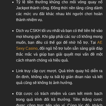
Tỷ lệ tiền thưởng khủng cho mỗi vòng quay nổ
Jackpot thành công. Đồng thời nền tảng cũng dành
các mức ưu đãi khác nhau khi người chơi hoàn
thành nhiệm vụ.
Dịch vụ CSKH tối ưu nhất và bạn có thể liên hệ vào
mọi khung giờ. Khi gặp phải các sự cố không mong
muốn, bạn đều có thể gọi để nhờ hỗ trợ. Tại
AE
Sexy Casino
, đội ngũ hỗ trợ luôn sẵn sàng giải đáp
thắc mắc và giúp bạn giải quyết mọi vấn đề một
cách nhanh chóng và hiệu quả.
Link truy cập cực mượt. Quá trình quay hũ diễn ra
ổn định, không xảy ra bất kỳ gián đoạn nào và kết
quả cũng sẽ không bị ảnh hưởng.
Đặt cược có trách nhiệm và cam kết minh bạch
trong quá trình đổi trả thưởng. Tiền thắng cược
được cộng trực tiếp vào ví. Cùng lúc đó, khách