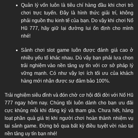
Quản lý vốn luôn là tiêu chí hàng đầu khi chơi trò
chơi trực tuyến. Đây là hình thức giải trí, không
phải nguồn thu kinh tế của bạn. Do vậy khi chơi Nổ
Hũ 777, hãy giữ lại đường lui ổn định cho mình
nhé!
Sảnh chơi slot game luôn được đánh giá cao ở
nhiều yếu tố khác nhau. Dù vậy bạn phải lựa chọn
trải nghiệm vào nền tảng uy tín với cơ sở pháp lý
vững mạnh. Có như vậy lợi ích tối ưu của khách
hàng mới nhận được sự đảm bảo 100%.
Trải nghiệm siêu đỉnh và đón chờ cơ hội đổi đời với Nổ Hũ
777 ngay hôm nay. Chúng tôi luôn dành cho bạn ưu đãi
cực khủng mỗi khi đăng ký và tham gia. Chưa hết, hàng
loạt phần quà giá trị khi người chơi hoàn thành nhiệm vụ
tại sảnh game. Đừng bỏ qua bất kỳ điều tuyệt vời nào tại
nền tảng uy tín bạn nhé!