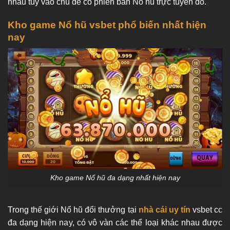
nhau tùy vào chủ đề có phiên bản Nổ hũ trực tuyến đó.
Kho game Nổ hũ vsbet phổ biến nhất hiện
nay
Kho game Nổ hũ đa dạng nhất hiện nay
Trong thế giới Nổ hũ đổi thưởng tại
nhà cái uy tín
vsbet cc
đa dạng hiện nay, có vô vàn các thể loại khác nhau được