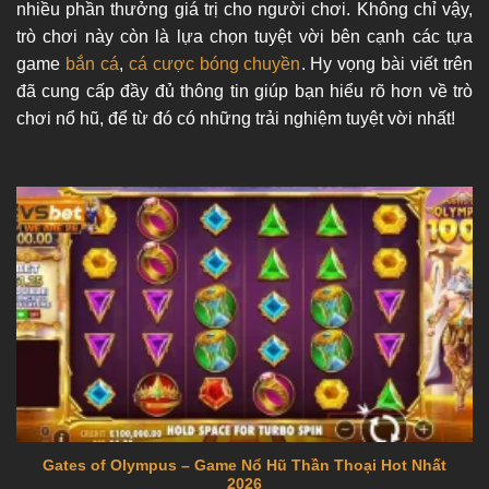
nhiều phần thưởng giá trị cho người chơi. Không chỉ vậy,
trò chơi này còn là lựa chọn tuyệt vời bên cạnh các tựa
game
bắn cá
,
cá cược bóng chuyền
. Hy vọng bài viết trên
đã cung cấp đầy đủ thông tin giúp bạn hiểu rõ hơn về trò
chơi nổ hũ, để từ đó có những trải nghiệm tuyệt vời nhất!
Gates of Olympus – Game Nổ Hũ Thần Thoại Hot Nhất
2026