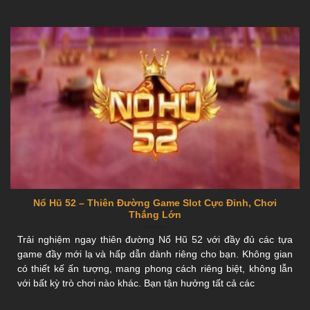
Nổ Hũ 52 – Thiên Đường Game Slot Cực Đỉnh, Chơi
Thắng Lớn
Trải nghiệm ngay thiên đường Nổ Hũ 52 với đầy đủ các tựa
game đầy mới lạ và hấp dẫn dành riêng cho bạn. Không gian
có thiết kế ấn tượng, mang phong cách riêng biệt, không lẫn
với bất kỳ trò chơi nào khác. Bạn tận hưởng tất cả các