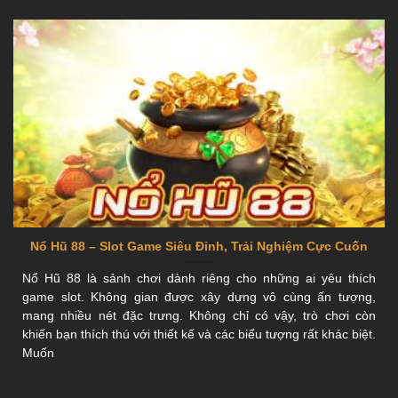
Nổ Hũ 88 – Slot Game Siêu Đỉnh, Trải Nghiệm Cực Cuốn
Nổ Hũ 88 là sảnh chơi dành riêng cho những ai yêu thích
game slot. Không gian được xây dựng vô cùng ấn tượng,
mang nhiều nét đặc trưng. Không chỉ có vậy, trò chơi còn
khiến bạn thích thú với thiết kế và các biểu tượng rất khác biệt.
Muốn