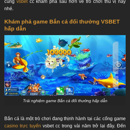
cùng
vsbet
cc khám phá sâu hơn về trò chơi thú vị này
nhé.
Khám phá game Bắn cá đổi thưởng VSBET
hấp dẫn
Trải nghiệm game Bắn cá đổi thưởng hấp dẫn
Bắn cá là một trò chơi đang thịnh hành tại các cổng game
casino trực tuyến
vsbet cc trong vài năm trở lại đây. Đến