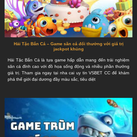
Hải Tặc Bắn Cá – Game săn cá đổi thưởng với giá trị
jackpot khủng
Hải Tặc Bắn Cá là tựa game hấp dẫn mang đến trải nghiệm
săn cá đỉnh cao với đồ họa sống động và nhiều phần thưởng
giá trị. Tham gia ngay tại nha cai uy tin VSBET CC để khám
phá thế giới đại dương đầy màu sắc, tiêu diệt