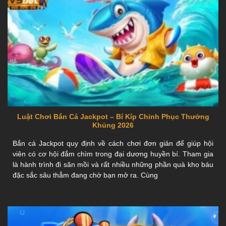
Luật Chơi Bắn Cá Jackpot – Bí Kíp Chinh Phục Thưởng
Khủng 2026
Bắn cá Jackpot quy định về cách chơi đơn giản để giúp hội
viên có cơ hội đắm chìm trong đại dương huyền bí. Tham gia
là hành trình đi săn mồi và rất nhiều những phần quà kho báu
đặc sắc sâu thẳm đang chờ bạn mở ra. Cùng