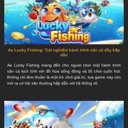
Ae Lucky Fishing: Trải nghiệm hành trình săn cá đầy hấp
dẫn
Ae Lucky Fishing mang đến cho người chơi một hành trình
săn cá kịch tính với đồ họa sống động và lối chơi cuốn hút.
Không chỉ đơn thuần là một trò chơi giải trí, tựa game này còn
mở ra cơ hội săn thưởng hấp dẫn với hệ thống vũ