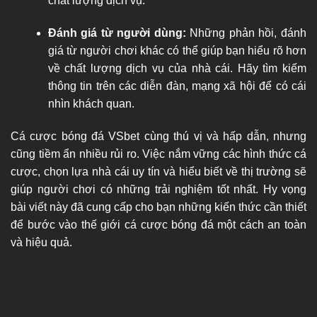
chất lượng dịch vụ.
Đánh giá từ người dùng:
Những phản hồi, đánh
giá từ người chơi khác có thể giúp bạn hiểu rõ hơn
về chất lượng dịch vụ của nhà cái. Hãy tìm kiếm
thông tin trên các diễn đàn, mạng xã hội để có cái
nhìn khách quan.
Cá cược bóng đá VSbet cùng thú vị và hấp dẫn, nhưng
cũng tiềm ẩn nhiều rủi ro. Việc nắm vững các hình thức cá
cược, chọn lựa nhà cái uy tín và hiểu biết về thị trường sẽ
giúp người chơi có những trải nghiệm tốt nhất. Hy vọng
bài viết này đã cung cấp cho bạn những kiến thức cần thiết
để bước vào thế giới cá cược bóng đá một cách an toàn
và hiệu quả.