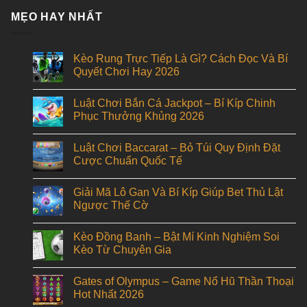
MẸO HAY NHẤT
Kèo Rung Trực Tiếp Là Gì? Cách Đọc Và Bí
Quyết Chơi Hay 2026
Luật Chơi Bắn Cá Jackpot – Bí Kíp Chinh
Phục Thưởng Khủng 2026
Luật Chơi Baccarat – Bỏ Túi Quy Định Đặt
Cược Chuẩn Quốc Tế
Giải Mã Lô Gan Và Bí Kíp Giúp Bet Thủ Lật
Ngược Thế Cờ
Kèo Đồng Banh – Bật Mí Kinh Nghiệm Soi
Kèo Từ Chuyên Gia
Gates of Olympus – Game Nổ Hũ Thần Thoại
Hot Nhất 2026