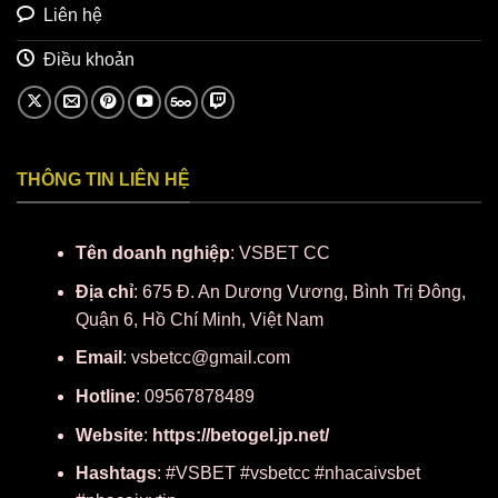
Liên hệ
Điều khoản
THÔNG TIN LIÊN HỆ
Tên doanh nghiệp
: VSBET CC
Địa chỉ
: 675 Đ. An Dương Vương, Bình Trị Đông,
Quận 6, Hồ Chí Minh, Việt Nam
Email
:
vsbetcc@gmail.com
Hotline
: 09567878489
Website
:
https://betogel.jp.net/
Hashtags
: #VSBET #vsbetcc #nhacaivsbet