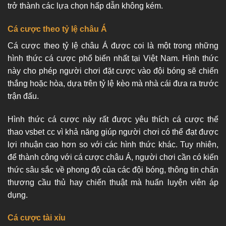
trở thành các lựa chọn hấp dẫn không kém.
Cá cược theo tỷ lệ châu Á
Cá cược theo tỷ lệ châu Á được coi là một trong những
hình thức cá cược phổ biến nhất tại Việt Nam. Hình thức
này cho phép người chơi đặt cược vào đội bóng sẽ chiến
thắng hoặc hòa, dựa trên tỷ lệ kèo mà nhà cái đưa ra trước
trận đấu.
Hình thức cá cược này rất được yêu thích cá cược thể
thao vsbet cc vì khả năng giúp người chơi có thể đạt được
lợi nhuận cao hơn so với các hình thức khác. Tuy nhiên,
để thành công với cá cược châu Á, người chơi cần có kiến
thức sâu sắc về phong độ của các đội bóng, thông tin chấn
thương cầu thủ hay chiến thuật mà huấn luyện viên áp
dụng.
Cá cược tài xỉu