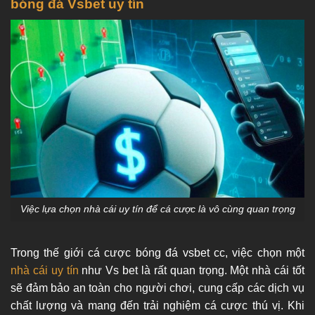
bóng đá Vsbet uy tín
Việc lựa chọn nhà cái uy tín để cá cược là vô cùng quan trọng
Trong thế giới cá cược bóng đá vsbet cc, việc chọn một
nhà cái uy tín
như Vs bet là rất quan trọng. Một nhà cái tốt
sẽ đảm bảo an toàn cho người chơi, cung cấp các dịch vụ
chất lượng và mang đến trải nghiệm cá cược thú vị. Khi