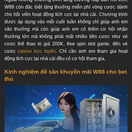
W88 còn đặc biệt tặng thưởng miễn phí vòng cược dành
cho hội viên hoạt động tích cực tại nhà cái. Chương trình
được áp dụng vào mỗi cuối tuần không chỉ giúp anh em
săn thưởng mà còn giúp anh em có thêm cơ hội nhận
thưởng lớn mà không phải mất nhiều tiền cược như vé
cược thể thao trị giá 200K, free spin slot game, đến vé
cược
casino trực tuyến
. Chỉ cần anh em tham gia hoạt
động tích cực tại nhà cái đều có cơ hội tham gia.
Kinh nghiệm để săn khuyến mãi W88 cho bet
thủ