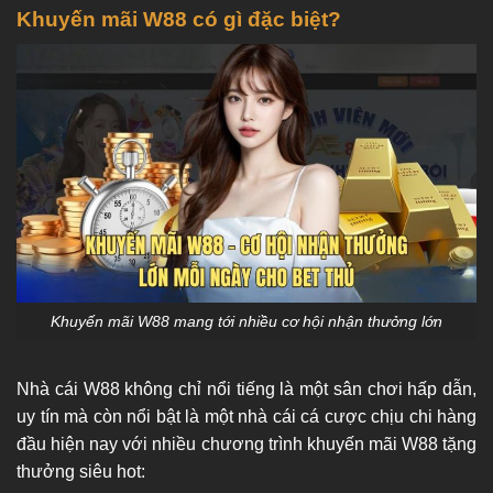
Khuyến mãi W88 có gì đặc biệt?
Khuyến mãi W88 mang tới nhiều cơ hội nhận thưởng lớn
Nhà cái W88 không chỉ nổi tiếng là một sân chơi hấp dẫn,
uy tín mà còn nổi bật là một nhà cái cá cược chịu chi hàng
đầu hiện nay với nhiều chương trình khuyến mãi W88 tặng
thưởng siêu hot: