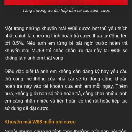
Tặng thưởng ưu đãi hấp dẫn tại các sảnh cược
Một trong những khuyến mãi W88 được bet thủ yêu thích
nhất chính là chương trình hoàn trả cược thua tự động lên
tới 0.5%. Nếu anh em từng bị bất ngờ trước hoàn trả
khuyến mãi MU88 thì chắc chắn ưu đãi này tại W88 sẽ
không làm anh em thất vọng.
Điều đặc biệt là anh em không cần đăng ký hay yêu cầu
thủ công, hệ thống của nhà cái sẽ tự động cộng khoản
hoàn trả này vào tài khoản của anh em mỗi ngày. Thêm
nữa, không giới hạn số tiền hoàn trả, càng chơi nhiều, anh
em càng nhận nhiều và tiền hoàn có thể rút hoặc tiếp tục
sử dụng để đặt cược.
Khuyến mãi W88 miễn phí cược
Ngoài những chương trình tặng thưởng hấp dẫn nói trên,