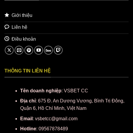
Giới thiệu
Liên hệ
Điều khoản
THÔNG TIN LIÊN HỆ
Tên doanh nghiệp
: VSBET CC
Địa chỉ
: 675 Đ. An Dương Vương, Bình Trị Đông,
Quận 6, Hồ Chí Minh, Việt Nam
Email
:
vsbetcc@gmail.com
Hotline
: 09567878489