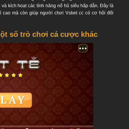
 và kích hoạt các tính năng nổ hũ siêu hấp dẫn. Đây là
trí cao mà còn giúp người chơi Vsbet cc có cơ hội đổi
một số trò chơi cá cược khác