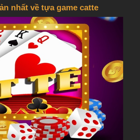
bản nhất về tựa game catte