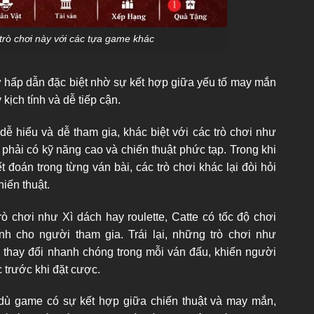
trò chơi này với các tựa game khác
ự hấp dẫn đặc biệt nhờ sự kết hợp giữa yếu tố may mắn
kịch tính và dễ tiếp cận.
i dễ hiểu và dễ tham gia, khác biệt với các trò chơi như
 phải có kỹ năng cao và chiến thuật phức tạp. Trong khi
đoán trong từng ván bài, các trò chơi khác lại đòi hỏi
iến thuật.
rò chơi như Xì dách hay roulette, Catte có tốc độ chơi
ính cho người tham gia. Trái lại, những trò chơi như
ự thay đổi nhanh chóng trong mỗi ván đấu, khiến người
 trước khi đặt cược.
dù game có sự kết hợp giữa chiến thuật và may mắn,