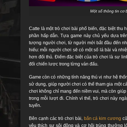
Một số thông tin cơ 
Catte là một trò chơi bài phổ biến, đặc biệt thu
phần hấp dẫn. Tựa game này chủ yếu dựa trên
tượng người chơi, từ người mới bắt đầu đến nh
hiểu: mỗi người chơi sẽ có một số lá bài và nhiệ
hơn đối thủ. Điểm đặc biệt của trò chơi là sự li
đổi chiến lược trong từng ván đấu.
Game còn có những tính năng thú vị như hệ thố
sử dụng, giúp người chơi có thể tham gia một c
chơi không chỉ mang đến niềm vui, mà còn giúp 
trong mỗi lượt đi. Chính vì thế, trò chơi này n
tuyến.
Bên cạnh các trò chơi bài,
bắn cá kim cương
cũ
yêu thích sự sôi động và cơ hội trúng thưởng 