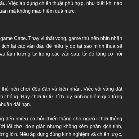
đấu. Việc áp dụng chiến thuật phù hợp, như biết khi nào
i nhuận mà không mạo hiểm quá mức.
 game Catte. Thay vì thất vọng, game thủ nên nhìn nhận
ích lại các ván đấu để hiểu lý do tại sao mình thua sẽ
sai lầm tương tự trong các ván sau, từ đó tăng cơ hội
 thủ nên chơi đều đặn và kiên nhẫn. Việc vội vàng đặt
h chóng. Hãy chơi từ từ, tích lũy kinh nghiệm qua từng
nhuận dài hạn.
ng đến nhiều cơ hội chiến thắng cho người chơi thông
ới lối chơi đơn giản nhưng không kém phần kịch tính,
ưởng lớn. Nếu áp dụng đúng kinh nghiệm và chiến lược,